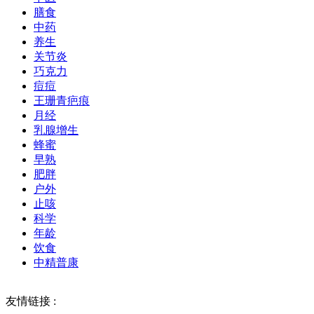
膳食
中药
养生
关节炎
巧克力
痘痘
王珊青疤痕
月经
乳腺增生
蜂蜜
早熟
肥胖
户外
止咳
科学
年龄
饮食
中精普康
友情链接 :