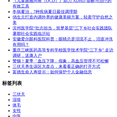
《儿童困难问卷（QCD）》助力 ADHD 诊断与治疗的
有效工具
冬病夏治，7种疾病夏日最佳调理期
俏生元打造内调外养的健康美丽方案，轻盈守护自然之
美
滨州医学院“壮志担当，筑梦基层”三下乡社会实践团队
暑期社会实践临沂站
安徽爱尔眼科医院科普：眼睛总是泪流不止，泪道冲洗
有用吗？
重庆三峡医药高等专科学校医学技术学院“三下乡” 走访
调研，送康入户
警惕！夏季「血压下降」假象，高血压管理不可松懈
三伏天养生误区大盘点，来看看正确的打开方式
富德生命人寿提示：如何保护个人金融信息
标签列表
三伏天
湿疹
体毛
女性
中医