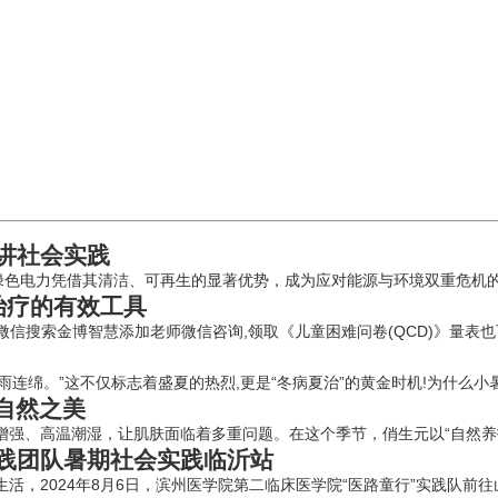
讲社会实践
绿色电力凭借其清洁、可再生的显著优势，成为应对能源与环境双重危机的关
与治疗的有效工具
微信搜索金博智慧添加老师微信咨询,领取《儿童困难问卷(QCD)》量表也
雨连绵。”这不仅标志着盛夏的热烈,更是“冬病夏治”的黄金时机!为什么小暑
自然之美
强、高温潮湿，让肌肤面临着多重问题。在这个季节，俏生元以“自然养护，
实践团队暑期社会实践临沂站
，2024年8月6日，滨州医学院第二临床医学院“医路童行”实践队前往山