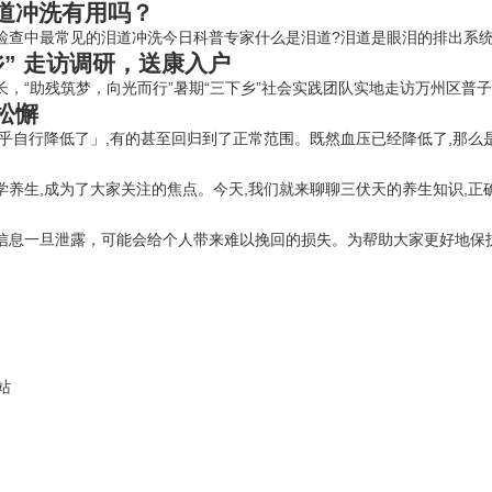
道冲洗有用吗？
查中最常见的泪道冲洗今日科普专家什么是泪道?泪道是眼泪的排出系统，
” 走访调研，送康入户
“助残筑梦，向光而行”暑期“三下乡”社会实践团队实地走访万州区普子乡
松懈
自行降低了」,有的甚至回归到了正常范围。既然血压已经降低了,那么是否
学养生,成为了大家关注的焦点。今天,我们就来聊聊三伏天的养生知识,正确
息一旦泄露，可能会给个人带来难以挽回的损失。为帮助大家更好地保护自
站