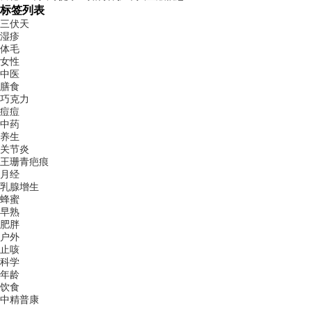
标签列表
三伏天
湿疹
体毛
女性
中医
膳食
巧克力
痘痘
中药
养生
关节炎
王珊青疤痕
月经
乳腺增生
蜂蜜
早熟
肥胖
户外
止咳
科学
年龄
饮食
中精普康