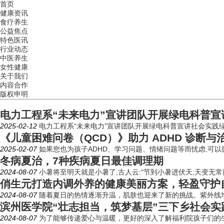
首页
健康资讯
食疗养生
公益焦点
特色医讯
行业动态
中医养生
女性健康
关于我们
内容合作
版权申明
电力工程系“未来电力”宣讲团队开展绿电科普宣
2025-02-12
电力工程系“未来电力”宣讲团队开展绿电科普宣讲社会实践
《儿童困难问卷（QCD）》助力 ADHD 诊断
2025-02-07
如果您也为孩子ADHD、学习问题、情绪问题等而忧虑,可以
冬病夏治，7种疾病夏日最佳调理期
2024-08-07
小暑将至明天就是小暑了,古人云:“节到小暑进伏天,天变无常
俏生元打造内调外养的健康美丽方案，轻盈守护
2024-08-07
随着夏日的热情逐渐升温，肌肤也迎来了新的挑战。紫外线增
滨州医学院“壮志担当，筑梦基层”三下乡社会
2024-08-07
为了能够传递爱心与温暖，更好的深入了解福利院孩子们的生活