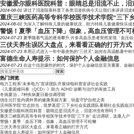
安徽爱尔眼科医院科普：眼睛总是泪流不止，泪
2024-08-01
讲过了泪道阻塞科普了各类泪道疾病今天让我们来讲讲泪道检
重庆三峡医药高等专科学校医学技术学院“三下乡
2024-08-01
为深入了解特殊儿童的健康状况，助力特殊儿童健康快乐成长，
警惕！夏季「血压下降」假象，高血压管理不可
2024-07-23
夏季随着气温的逐渐攀升,许多高血压患者突然发现「血压似乎
三伏天养生误区大盘点，来看看正确的打开方式
2024-07-23
本周正式进入一年中最炎热的“三伏天”,如何在高温酷暑中科
富德生命人寿提示：如何保护个人金融信息
2024-07-23
在这个信息爆炸的时代，保护个人金融信息至关重要。金融信
热门浏览
电力工程系“未来电力”宣讲团队开展绿电科普宣讲社会实践
《儿童困难问卷（QCD）》助力 ADHD 诊断与治疗的有效工具
冬病夏治，7种疾病夏日最佳调理期
俏生元打造内调外养的健康美丽方案，轻盈守护自然之美
滨州医学院“壮志担当，筑梦基层”三下乡社会实践团队暑期社会实践临沂
安徽爱尔眼科医院科普：眼睛总是泪流不止，泪道冲洗有用吗？
重庆三峡医药高等专科学校医学技术学院“三下乡” 走访调研，送康入户
警惕！夏季「血压下降」假象，高血压管理不可松懈
三伏天养生误区大盘点，来看看正确的打开方式
富德生命人寿提示：如何保护个人金融信息