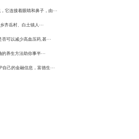
它连接着眼睛和鼻子，由···
齐岳村、白土镇人···
可以减少高血压药,甚···
的养生方法助你事半···
己的金融信息，富德生···