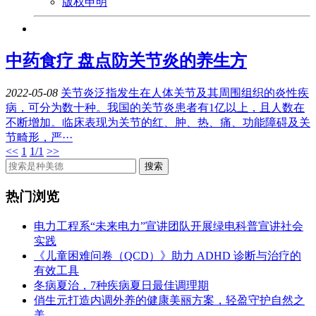
版权申明
中药食疗 盘点防关节炎的养生方
2022-05-08
关节炎泛指发生在人体关节及其周围组织的炎性疾
病，可分为数十种。我国的关节炎患者有1亿以上，且人数在
不断增加。临床表现为关节的红、肿、热、痛、功能障碍及关
节畸形，严···
<<
1
1/1
>>
热门浏览
电力工程系“未来电力”宣讲团队开展绿电科普宣讲社会
实践
《儿童困难问卷（QCD）》助力 ADHD 诊断与治疗的
有效工具
冬病夏治，7种疾病夏日最佳调理期
俏生元打造内调外养的健康美丽方案，轻盈守护自然之
美