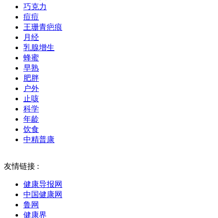
巧克力
痘痘
王珊青疤痕
月经
乳腺增生
蜂蜜
早熟
肥胖
户外
止咳
科学
年龄
饮食
中精普康
友情链接 :
健康导报网
中国健康网
鲁网
健康界