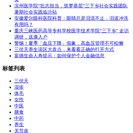
滨州医学院“壮志担当，筑梦基层”三下乡社会实践团队
暑期社会实践临沂站
安徽爱尔眼科医院科普：眼睛总是泪流不止，泪道冲洗
有用吗？
重庆三峡医药高等专科学校医学技术学院“三下乡” 走访
调研，送康入户
警惕！夏季「血压下降」假象，高血压管理不可松懈
三伏天养生误区大盘点，来看看正确的打开方式
富德生命人寿提示：如何保护个人金融信息
标签列表
三伏天
湿疹
体毛
女性
中医
膳食
中药
养生
关节炎